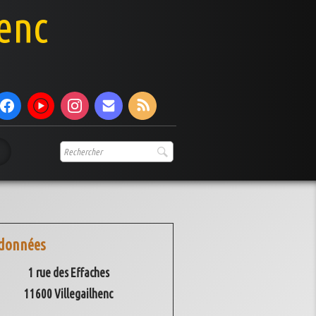
henc
e
données
1 rue des Effaches
11600 Villegailhenc