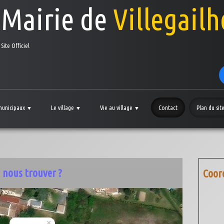
Mairie de
Villegail
Site Officiel
 municipaux
Le village
Vie au village
Contact
Plan du sit
▼
▼
▼
 nous trouver ?
Coor
×