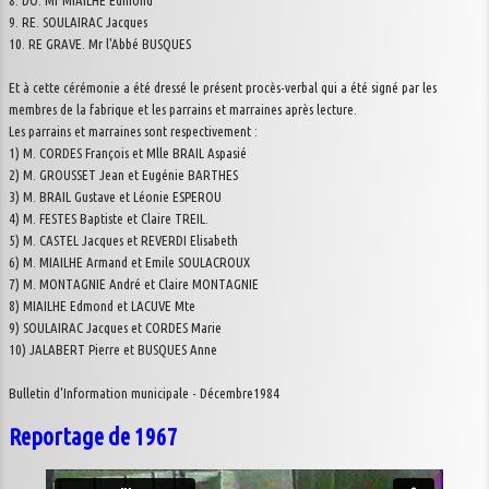
8. DO. Mr MIAILHE Edmond
9. RE. SOULAIRAC Jacques
10. RE GRAVE. Mr l'Abbé BUSQUES
Et à cette cérémonie a été dressé le présent procès-verbal qui a été signé par les
membres de la fabrique et les parrains et marraines après lecture.
Les parrains et marraines sont respectivement :
1) M. CORDES François et Mlle BRAIL Aspasié
2) M. GROUSSET Jean et Eugénie BARTHES
3) M. BRAIL Gustave et Léonie ESPEROU
4) M. FESTES Baptiste et Claire TREIL.
5) M. CASTEL Jacques et REVERDI Elisabeth
6) M. MIAILHE Armand et Emile SOULACROUX
7) M. MONTAGNIE André et Claire MONTAGNIE
8) MIAILHE Edmond et LACUVE Mte
9) SOULAIRAC Jacques et CORDES Marie
10) JALABERT Pierre et BUSQUES Anne
Bulletin d'Information municipale - Décembre1984
Reportage de 1967