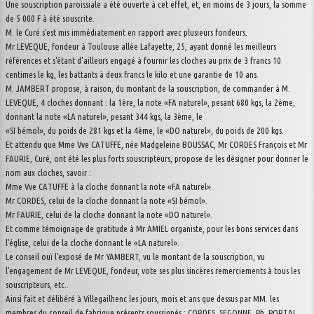
Une souscription paroissiale a été ouverte à cet effet, et, en moins de 3 jours, la somme
de 5 000 F à été souscrite.
M. le Curé s'est mis immédiatement en rapport avec plusieurs fondeurs.
Mr LEVEQUE, fondeur à Toulouse allée Lafayette, 25, ayant donné les meilleurs
références et s'étant d'ailleurs engagé à fournir les cloches au prix de 3 francs 10
centimes le kg, les battants à deux francs le kilo et une garantie de 10 ans.
M. JAMBERT propose, à raison, du montant de la souscription, de commander à M.
LEVEQUE, 4 cloches donnant : la 1ère, la note «FA naturel», pesant 680 kgs, la 2ème,
donnant la note «LA naturel», pesant 344 kgs, la 3ème, le
«SI bémol», du poids de 281 kgs et la 4ème, le «DO naturel», du poids de 200 kgs.
Et attendu que Mme Vve CATUFFE, née Madgeleine BOUSSAC, Mr CORDES François et Mr
FAURIE, Curé, ont été les plus forts souscripteurs, propose de les désigner pour donner le
nom aux cloches, savoir :
Mme Vve CATUFFE à la cloche donnant la note «FA naturel».
Mr CORDES, celui de la cloche donnant la note «SI bémol».
Mr FAURIE, celui de la cloche donnant la note «DO naturel».
Et comme témoignage de gratitude à Mr AMIEL organiste, pour les bons services dans
l'église, celui de la cloche donnant le «LA naturel».
Le conseil ouï l'exposé de Mr YAMBERT, vu le montant de la souscription, vu
l'engagement de Mr LEVEQUE, fondeur, vote ses plus sincères remerciements à tous les
souscripteurs, etc..
Ainsi fait et délibéré à Villegailhenc les jours, mois et ans que dessus par MM. les
membres du conseil de fabrique présents soussignés : CORDES, SEGONNE, Ph. PORTAI,