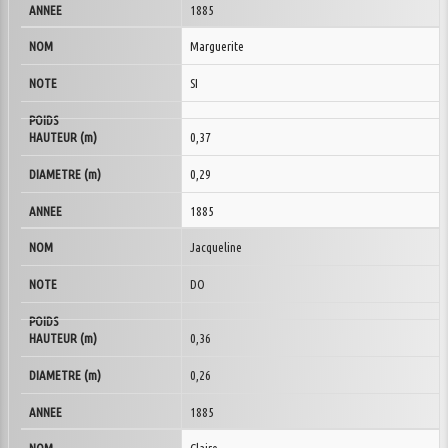
1885
Marguerite
SI
0,37
0,29
1885
Jacqueline
DO
0,36
0,26
1885