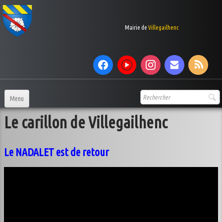
Mairie de
Villegailhenc
Menu
Le carillon de Villegailhenc
Accueil
Votre Mairie
▼
Le NADALET est de retour
services municipaux
▼
Le village
▼
Vie au village
▼