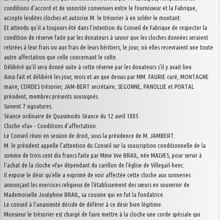
conditions d'accord et de sonorité convenues entre le fournisseur et la Fabrique,
accepte lesdites cloches et autorise M. le trésorier à en solder le montant.
Et attendu qu'il a toujours été dans l'intention du Conseil de Fabrique de respecter la
condition de réserve faite par les donateurs à savoir que les cloches données seraient
retirées à leur frais ou aux frais de leurs héritiers, le jour, où elles recevraient une toute
autre affectation que celle concernant le culte.
Délibéré qu'il sera donné suite à cette réserve par les donateurs s'il y avait lieu.
Ainsi fait et délibéré les jour, mois et an que dessus par MM. FAURIE curé, MONTAGNE
maire, CORDES trésorier, JAM-BERT secrétaire, SEGONNE, PANOLLIE et PORTAL
président, membres présents soussignés.
Suivent 7 signatures.
Séance ordinaire de Quasimodo Séance du 12 avril 1885
Cloche «fa» - Conditions d'affectation.
Le Conseil réuni en session de droit, sous la présidence de M. JAMBERT.
M. le président appelle l'attention du Conseil sur la souscription conditionnelle de la
somme de trois cent dix francs faite par Mme Vve BRAIL, née MALVES, pour servir à
l'achat de la cloche «fa» dépendant du carillon de l'église de Villegail-henc.
Il expose le désir qu'elle a exprimé de voir affectée cette cloche aux sonneries
annonçant les exercices religieux de l'établissement des sœurs en souvernir de
Mademoiselle Joséphine BRAIL, sa cousine qui en fut la fondatrice.
Le conseil à l'unanimité décide de déférer à ce désir bien légitime.
Monsieur le trésorier est chargé de faire mettre à la cloche une corde spéciale qui