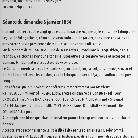
président, membres présents soussignés.
Suivent 7 signatures.
Séance du dimanche 6 janvier 1884
L'an mil huit cent quatre vingt quatre et le dimanche six janvier, le conseil de fabrique de
l'église de Villegailhenc, réuni en session ordinaire de janvier, dans l'une des salles du
presbytère sous la présidence de M PORTAL, président dudit conseil.
Sur le rapport de M. JAMBERT, l'un de ses membres, concluant à l'acquisition, par la
fabrique, de cloches ayant une tonalité supérieure à la dernière reçue et acceptée et
donnant le «do» naturel à l'octave du «do» grave.
Le Conseil, considérant que les cloches ré, mi bémol, mi, fa, sol, la, si bémol, si naturel,
do et ré feraient avec les cloches, que la fabrique possède déjà, un carillon a peu près
complet.
Considérant que ces cloches sont offertes, respectivement par Messieurs :
Ré : BUSQUE - Mi bémol : PEYRE Lubin, prêtre originaire de Conques - Mi : Jean
GROUSSET -Fa : Mme BRAIL veuve -Sol : FESTES -La : MIAILHE Armand - Si bémol :
CASTEL Jacques - Si naturel : Mlle MONTAGNE Claire -Do : MIAILHE Edmond - Ré :
SOULAIRAC Jacques.
A la simple condition que chaque donateur pourra faire graver son nom sur la cloche
donnée.
Accepte avec reconnaissance la libéralité faite par les bienfaiteurs sus-dénommés.
Et attendu que M. LEVEQUE, fondeur à Toulouse, et déjà fournisseur des quatre cloches