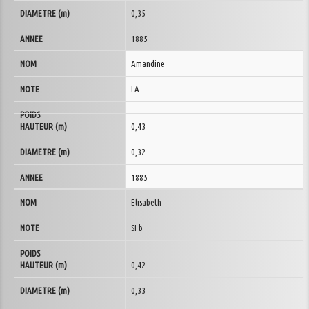
0,35
1885
Amandine
LA
0,43
0,32
1885
Elisabeth
SI b
0,42
0,33