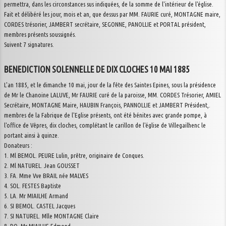
permettra, dans les circonstances sus indiquées, de la somme de l'intérieur de l'église.
Fait et délibéré les jour, mois et an, que dessus par MM. FAURIE curé, MONTAGNE maire,
CORDES trésorier, JAMBERT secrétaire, SEGONNE, PANOLLIE et PORTAL président,
membres présents soussignés.
Suivent 7 signatures.
BENEDICTION SOLENNELLE DE DIX CLOCHES 10 MAI 1885
L'an 1885, et le dimanche 10 mai, jour de la fête des Saintes Epines, sous la présidence
de Mr le Chanoine LALUVE, Mr FAURIE curé de la paroisse, MM. CORDES Trésorier, AMIEL
Secrétaire, MONTAGNE Maire, HAUBIN François, PANNOLLIE et JAMBERT Président,.
membres de la Fabrique de l'Eglise présents, ont été bénites avec grande pompe, à
l'office de Vêpres, dix cloches, complétant le carillon de l'église de Villegailhenc le
portant ainsi à quinze.
Donateurs :
1. Ml BEMOL. PEURE Lulin, prêtre, originaire de Conques.
2. Ml NATUREL. Jean GOUSSET
3. FA. Mme Vve BRAIL née MALVES
4. SOL. FESTES Baptiste
5. LA. Mr MIAILHE Armand
6. SI BEMOL. CASTEL Jacques
7. SI NATUREL. Mlle MONTAGNE Claire