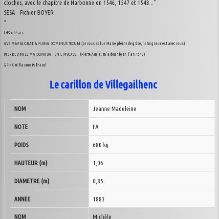
cloches, avec le chapitre de Narbonne en 1546, 1547 et 1548..."
SESA - Fichier BOYER
*
IHS = Jésus
AVE MARIA GRATIA PLENA DOMINUS TECUM (Je vous salue Marie pleine de grâce, le Seigneur est avec vous)
PIERRE AMIEL MA DONADA EN L MVCXLVI (Pierre Amiel m'a donnée en l'an 1546)
GP = Guillaume Palhaud
Le carillon de Villegailhenc
NOM
Jeanne Madeleine
NOTE
FA
POIDS
680 kg
HAUTEUR (m)
1,06
DIAMETRE (m)
0,85
ANNEE
1883
Michèle