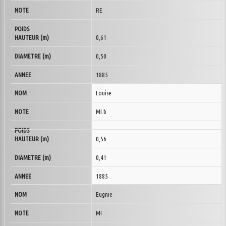
RE
0,61
0,50
1885
Louise
MI b
0,56
0,41
1885
Eugnie
MI