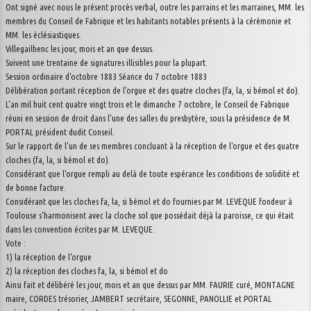
Ont signé avec nous le présent procès verbal, outre les parrains et les marraines, MM. les
membres du Conseil de Fabrique et les habitants notables présents à la cérémonie et
MM. les éclésiastiques.
Villegailhenc les jour, mois et an que dessus.
Suivent une trentaine de signatures illisibles pour la plupart.
Session ordinaire d'octobre 1883 Séance du 7 octobre 1883
Délibération portant réception de l'orgue et des quatre cloches (fa, la, si bémol et do).
L'an mil huit cent quatre vingt trois et le dimanche 7 octobre, le Conseil de Fabrique
réuni en session de droit dans l'une des salles du presbytère, sous la présidence de M.
PORTAL président dudit Conseil.
Sur le rapport de l'un de ses membres concluant à la réception de l'orgue et des quatre
cloches (fa, la, si bémol et do).
Considérant que l'orgue rempli au delà de toute espérance les conditions de solidité et
de bonne facture.
Considérant que les cloches fa, la, si bémol et do fournies par M. LEVEQUE fondeur à
Toulouse s'harmonisent avec la cloche sol que possédait déjà la paroisse, ce qui était
dans les convention écrites par M. LEVEQUE.
Vote :
1) la réception de l'orgue
2) la réception des cloches fa, la, si bémol et do
Ainsi fait et délibéré les jour, mois et an que dessus par MM. FAURIE curé, MONTAGNE
maire, CORDES trésorier, JAMBERT secrétaire, SEGONNE, PANOLLIE et PORTAL