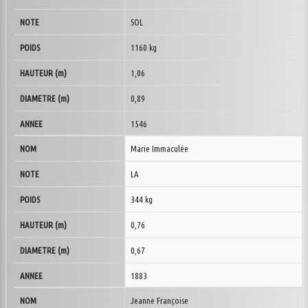
SOL
1160 kg
1,06
0,89
1546
Marie Immaculée
LA
344 kg
0,76
0,67
1883
Jeanne Françoise