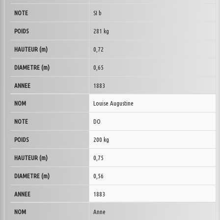
SI b
281 kg
0,72
0,65
1883
Louise Augustine
DO
200 kg
0,75
0,56
1883
Anne