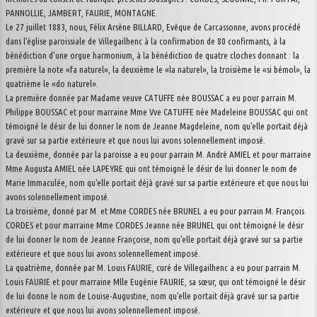
PANNOLLIE, JAMBERT, FAURIE, MONTAGNE.
Le 27 juillet 1883, nous, Félix Arsène BILLARD, Evêque de Carcassonne, avons procédé
dans l'église paroissiale de Villegailhenc à la confirmation de 80 confirmants, à la
bénédiction d'une orgue harmonium, à la bénédiction de quatre cloches donnant : la
première la note «fa naturel», la deuxième le «la naturel», la troisième le «si bémol», la
quatrième le «do naturel».
La première donnée par Madame veuve CATUFFE née BOUSSAC a eu pour parrain M.
Philippe BOUSSAC et pour marraine Mme Vve CATUFFE née Madeleine BOUSSAC qui ont
témoigné le désir de lui donner le nom de Jeanne Magdeleine, nom qu'elle portait déjà
gravé sur sa partie extérieure et que nous lui avons solennellement imposé.
La deuxième, donnée par la paroisse a eu pour parrain M. André AMIEL et pour marraine
Mme Augusta AMIEL née LAPEYRE qui ont témoigné le désir de lui donner le nom de
Marie Immaculée, nom qu'elle portait déjà gravé sur sa partie extérieure et que nous lui
avons solennellement imposé.
La troisième, donné par M. et Mme CORDES née BRUNEL a eu pour parrain M. François
CORDES et pour marraine Mme CORDES Jeanne née BRUNEL qui ont témoigné le désir
de lui donner le nom de Jeanne Françoise, nom qu'elle portait déjà gravé sur sa partie
extérieure et que nous lui avons solennellement imposé.
La quatrième, donnée par M. Louis FAURIE, curé de Villegailhenc a eu pour parrain M.
Louis FAURIE et pour marraine Mlle Eugénie FAURIE, sa sœur, qui ont témoigné le désir
de lui donne le nom de Louise-Augustine, nom qu'elle portait déjà gravé sur sa partie
extérieure et que nous lui avons solennellement imposé.