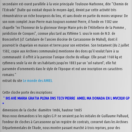
secondaire est-ouest parallèle à la voie principale Toulouse-Narbonne, dite "Chemin de
l'Estrade" (halte qui existait depuis le moyen-âge), devint par cette activité très
rémunératrice un riche bourgeois du lieu, et sans doute en partie du moins seigneur. De
son nom complet Jean-Pierre mais toujours nommé Pierre, il fonde en 1502 une
chapelle "en l'honneur de la glorieuse Vierge Marie près de l'Hôtellerie de la Pomme ,
juridiction de Conques", connue plus tard au XVIIème S. sous le nom de N.D. de
Bonconfort (cf. Cartulaire de l'ancien diocèse de Carcassonne de Mahul), dont il
pourvoit le chapelain en maison et terres pour son entretien. Son testament (du 2 juillet
1502, copie aux Archives communales) mentionne des dons qu'il voulut faire à sa
communauté: il offrit à la paroisse l'unique cloche du village. Elle pesait 1160 kg et
rythmera seule la vie de ses habitants jusqu'en 1883 par un 'sol naturel'; elle fut
parsemée d'ornements dans le style de l'époque et eut une inscription en caractères
romains."
extrait du site
Le monde des AMIEL
Cette cloche porte des inscriptions:
"
IHS AVE MARIA GRATIA PLENA DNS TECV PIERRE AMIEL MA DONADA EN L MVCXLVI GP
*
dimensions de la cloche: diamètre 1m06, hauteur 1m05
Nous nous demandons si les sigles G.P. ne seraient pas les initiales de Guillaume Palhaud,
fondeur de cloches à Carcassonne qu'un registre de contrats, conservé dans les Archives
Départementales de l'Aude, nous montre passant marché à trois reprises, pour des