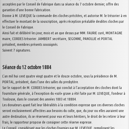
acceptées par le Conseil de Fabrique dans sa séance du 7 octobre dernier, offre des
garanties d'une bonne fabrication.
Donne à M. LEVEQUE la commande des cloches précitées, et autorise M. le trésorier à en
effectuer le montant de la souscription, après réception préalable desdites cloches par
le Conseil de Fabrique.
Ainsi fait et délibéré les jour, mois et an que dessus par MM. FAURIE curé, MONTAGNE
maire, CORDES trésorier. JAMBERT secrétaire, SEGONNE, PANOLLIE et PORTAL
président, membres présents soussignés.
Suivent 7 signatures.
Séance du 12 octobre 1884
L'an mil hui cent quatre vingt quatre et le douze octobre, sous la présidence de M.
PORTAL, président, dans l'une des salles du presbytère.
Sur le rapport de M. CORDES trésorier, qui conclut à l'acceptation des cloches dont la
fourniture générale, à l'exception du «sol» grave a été faite par M. LEVEQUE, fondeur à
Toulouse, dans le courant des années 1883 et 18884.
Les donateurs ayant fait leur libéralités à la condition expresse que ces diverses cloches
seront exclusivement affectées aux besoins du culte, que, du jour ou elles auraient une
autre destination, ils se réservent pour eux et leurs héritiers, le droit de les retirer à leur
frais, le rapporteur propose de consigner cette réserve expresse.
Le Conseil, considérant que les cloches fournies par M. LEVEQUE, remplissent les