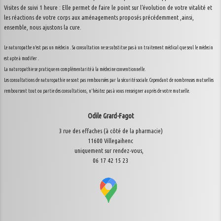
Visites de suivi 1 heure : Elle permet de faire le point sur l'évolution de votre vitalité et
les réactions de votre corps aux aménagements proposés précédemment ,ainsi,
ensemble, nous ajustons la cure.
Le naturopathe n'est pas un médecin . Sa consultation ne se substitue pas à un traitement médical que seul le médecin
est apte à modifier .
La naturopathie se pratique en complémentarité à la médecine conventionnelle.
Les consultations de naturopathie ne sont pas remboursées par la sécurité sociale. Cependant de nombreuses mutuelles
remboursent tout ou partie des consultations, n'hésitez pas à vous renseigner auprès de votre mutuelle.
Odile Grard-Fagot
3 rue des effaches (à côté de la pharmacie)
11600 Villegaihenc
uniquement sur rendez-vous,
06 17 42 15 23