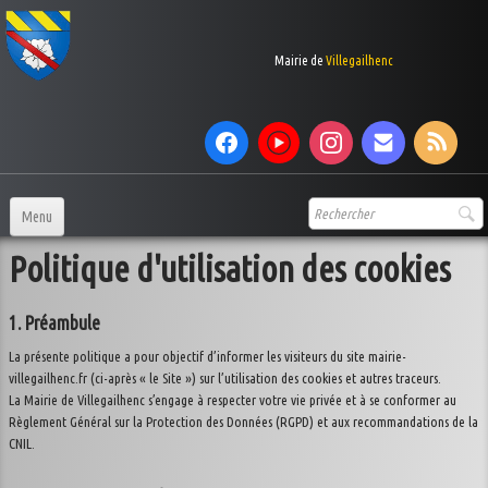
Mairie de
Villegailhenc
Menu
Politique d'utilisation des cookies
Accueil
Votre Mairie
▼
1. Préambule
services municipaux
La présente politique a pour objectif d’informer les visiteurs du site mairie-
▼
villegailhenc.fr (ci-après « le Site ») sur l’utilisation des cookies et autres traceurs.
La Mairie de Villegailhenc s’engage à respecter votre vie privée et à se conformer au
Le village
▼
Règlement Général sur la Protection des Données (RGPD) et aux recommandations de la
CNIL.
Vie au village
▼