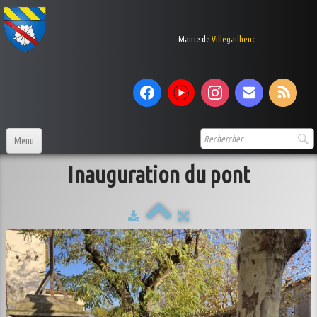
Mairie de
Villegailhenc
Menu
Accueil
Inauguration du pont
Votre Mairie
▼
services municipaux
▼
Le village
▼
Vie au village
▼